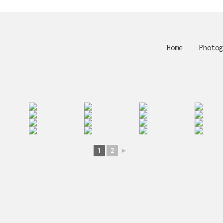
Home
Photog
1
2
►