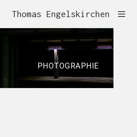
Thomas Engelskirchen
P
H
O
T
O
G
R
A
P
H
I
E