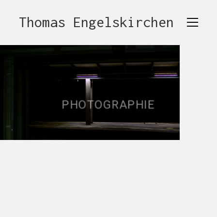
Thomas Engelskirchen
P
H
O
T
O
G
R
A
P
H
I
E